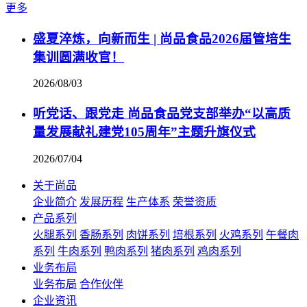
更多
盛夏淬炼，向新而生 | 尚品食品2026届管培生
集训圆满收官！
2026/08/03
听党话、跟党走 尚品食品党支部举办“以高质
量发展献礼建党105周年”主题升旗仪式
2026/07/04
关于尚品
企业简介
发展历程
生产体系
荣誉资质
产品系列
火腿系列
香肠系列
肉饼系列
培根系列
火鸡系列
午餐肉
系列
牛肉系列
鸭肉系列
猪肉系列
鸡肉系列
业务布局
业务布局
合作伙伴
企业资讯