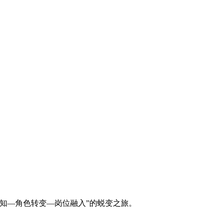
感知—角色转变—岗位融入”的蜕变之旅。