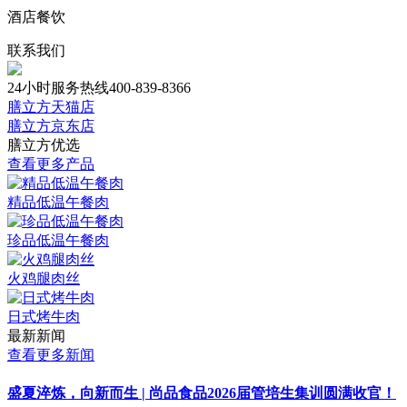
酒店餐饮
联系我们
24小时服务热线
400-839-8366
膳立方天猫店
膳立方京东店
膳立方优选
查看更多产品
精品低温午餐肉
珍品低温午餐肉
火鸡腿肉丝
日式烤牛肉
最新新闻
查看更多新闻
盛夏淬炼，向新而生 | 尚品食品2026届管培生集训圆满收官！