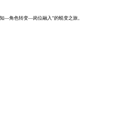
感知—角色转变—岗位融入”的蜕变之旅。