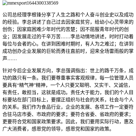
公司总经理李根锋分享了人生之路和个人奋斗创业史以及成功
的经验。李总讲述了自己过去因家庭贫穷，给幼小心灵带来的
创伤；因家庭困难少年时代的苦楚；因不屈服青年时代的创
业；因发展走过的千辛万苦……李总动情地讲述，时时打动着
每位与会者的心。在讲到困难时期时，有人为之难过；在讲到
成功创办企业发展的巨轮而勇往直前时，迎来全场雷雨般的掌
声……
针对今后企业发展方向，李总强调指出：世上的路千万条，成
功的路只有一条。我们要尊重事实客观规律，每一位管理人员
要具有“精气神”精神，一个人只要又聪明、又实干、又诚信，
有责任，敢担当，这就是成功。责任大于能力，我们的个人目
标要站在部门目标上，要摆正组织与社会的关系，社会与个人
的关系。我们作为食品行业，企业的发展、各项工作一定要符
合驻马店市委、市政府的要求；要符合省委、省政府的要求；
更要符合党和国家政策要求。因此，我们要用实际行动，惠及
广大消费者，感恩党的领导，感恩党和国家的政策。