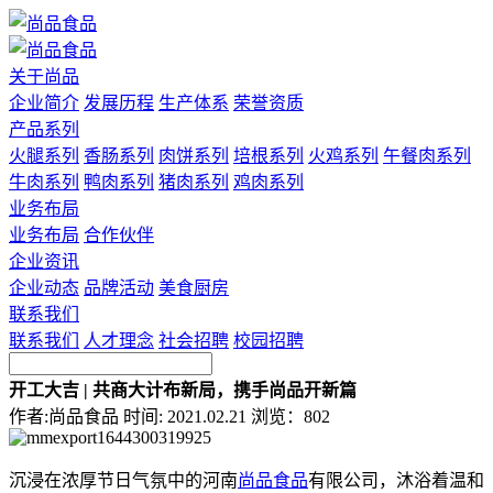
关于尚品
企业简介
发展历程
生产体系
荣誉资质
产品系列
火腿系列
香肠系列
肉饼系列
培根系列
火鸡系列
午餐肉系列
牛肉系列
鸭肉系列
猪肉系列
鸡肉系列
业务布局
业务布局
合作伙伴
企业资讯
企业动态
品牌活动
美食厨房
联系我们
联系我们
人才理念
社会招聘
校园招聘
开工大吉 | 共商大计布新局，携手尚品开新篇
作者:尚品食品
时间: 2021.02.21
浏览：802
沉浸在浓厚节日气氛中的河南
尚品食品
有限公司，沐浴着温和