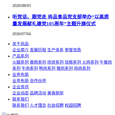
2026/08/03
听党话、跟党走 尚品食品党支部举办“以高质
量发展献礼建党105周年”主题升旗仪式
2026/07/04
关于尚品
企业简介
发展历程
生产体系
荣誉资质
产品系列
火腿系列
香肠系列
肉饼系列
培根系列
火鸡系列
午餐肉
系列
牛肉系列
鸭肉系列
猪肉系列
鸡肉系列
业务布局
业务布局
合作伙伴
企业资讯
企业动态
品牌活动
美食厨房
联系我们
联系我们
人才理念
社会招聘
校园招聘