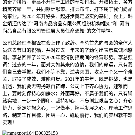
的奋力拼搏，更离不开生产工匠的辛勤付出。开疆拓土，各方
精英齐聚一堂，共同献计献策、排兵布阵，打下属于我们尚品
的事业。为2021年开好头、起好步奠定坚实的基础。会上，韩
金娟还传达了“河南尚品食品有限公司组织机构框架”和“河南
尚品食品有限公司管理层人员任命通知”的文件精神。
公司总经理李根锋在会上作了致辞。李总首先向与会的全体人
员送去节日的祝福，并对过去一年来的辛勤付出表示真诚地感
谢。李总回顾了公司2020年疫情防控期间的经营形势。李总强
调：过去的一年，面对突如其来的疫情，我们的命运，只有我
们自己去掌握。我们不等不靠，逆势突围，攻克一个又一个难
关，取得了成效，难能可贵。2021年的牛年，既是挑战，也是
机遇，我们要无需扬鞭自奋蹄，公司上下齐心协力，迎难而
上，要时刻保持心如静水；外面再好，不属于我们的，只有脚
踏实地，一步一个脚印。坚持初心，不忘创业艰苦之心；齐心
协力，奠定梦想之心；一起做事，携手发展之心。理清工作思
路，制定工作目标，团结一心，砥砺前行，我们的梦想就不难
实现！